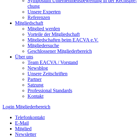
Symposium Unternehmens­bewertung in der Recht­spre­
chung
Unsere Experten
Referenzen
Mitgliedschaft
Mitglied werden
Vorteile der Mitgliedschaft
Mitgliedschaften beim EACVA e.V.
Mitgliedersuche
Geschlossener Mitgliederbereich
Über uns
Team EACVA / Vorstand
Newsblog
Unsere Zeitschriften
Partner
Satzung
Professional Standards
Kontakt
Login Mitgliederbereich
Telefonkontakt
E-Mail
Mitglied
Newsletter