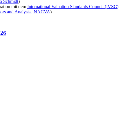
to Schmidt
)
ration mit dem
International Valuation Standards Council (IVSC)
uators and Analysts | NACVA
)
026