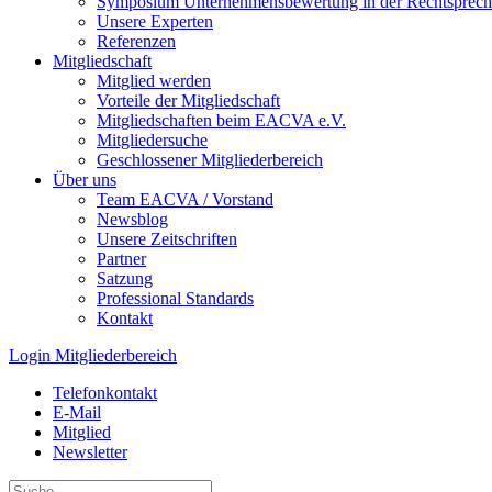
Symposium Unternehmens­bewertung in der Recht­spre­c
Unsere Experten
Referenzen
Mitgliedschaft
Mitglied werden
Vorteile der Mitgliedschaft
Mitgliedschaften beim EACVA e.V.
Mitgliedersuche
Geschlossener Mitgliederbereich
Über uns
Team EACVA / Vorstand
Newsblog
Unsere Zeitschriften
Partner
Satzung
Professional Standards
Kontakt
Login Mitgliederbereich
Telefonkontakt
E-Mail
Mitglied
Newsletter