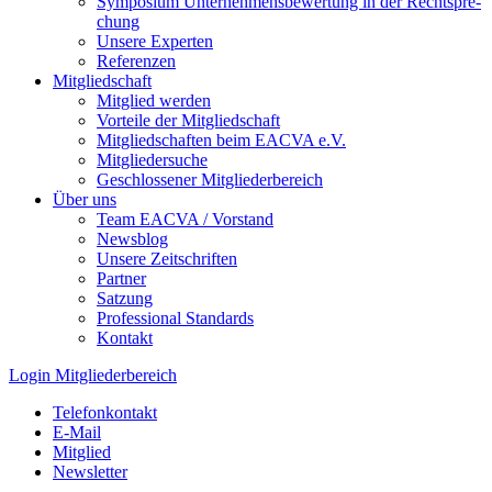
Symposium Unternehmens­bewertung in der Recht­spre­
chung
Unsere Experten
Referenzen
Mitgliedschaft
Mitglied werden
Vorteile der Mitgliedschaft
Mitgliedschaften beim EACVA e.V.
Mitgliedersuche
Geschlossener Mitgliederbereich
Über uns
Team EACVA / Vorstand
Newsblog
Unsere Zeitschriften
Partner
Satzung
Professional Standards
Kontakt
Login Mitgliederbereich
Telefonkontakt
E-Mail
Mitglied
Newsletter