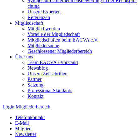
Symposium Unternehmens­bewertung in der Recht­spre­
chung
Unsere Experten
Referenzen
Mitgliedschaft
Mitglied werden
Vorteile der Mitgliedschaft
Mitgliedschaften beim EACVA e.V.
Mitgliedersuche
Geschlossener Mitgliederbereich
Über uns
Team EACVA / Vorstand
Newsblog
Unsere Zeitschriften
Partner
Satzung
Professional Standards
Kontakt
Login Mitgliederbereich
Telefonkontakt
E-Mail
Mitglied
Newsletter